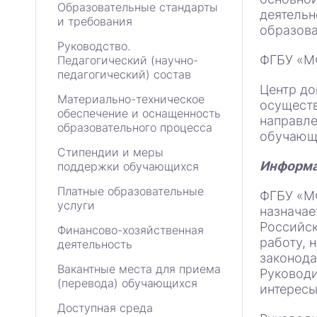
Образовательные стандарты
деятельн
и требования
образова
Руководство.
ФГБУ «МФ
Педагогический (научно-
педагогический) состав
Центр до
Материально-техническое
осуществ
обеспечение и оснащенность
направле
образовательного процесса
обучающи
Стипендии и меры
Информа
поддержки обучающихся
Платные образовательные
ФГБУ «МФ
услуги
назначае
Российск
Финансово-хозяйственная
работу, 
деятельность
законода
Вакантные места для приема
Руководи
(перевода) обучающихся
интересы
Доступная среда