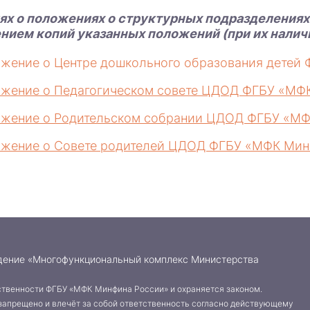
х о положениях о структурных подразделениях 
нием копий указанных положений (при их налич
жение о Центре дошкольного образования детей
жение о Педагогическом совете ЦДОД ФГБУ «МФ
жение о Родительском собрании ЦДОД ФГБУ «МФ
жение о Совете родителей ЦДОД ФГБУ «МФК Мин
дение «Многофункциональный комплекс Министерства
твенности ФГБУ «МФК Минфина России» и охраняется законом.
запрещено и влечёт за собой ответственность согласно действующему