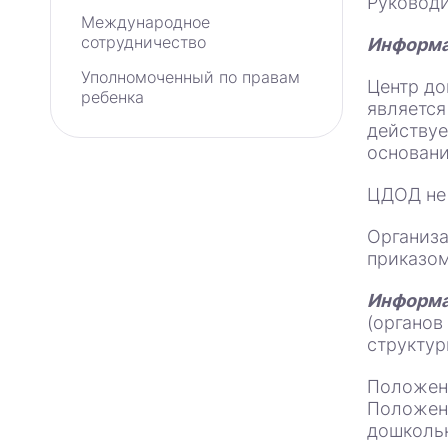
Руководи
Международное
сотрудничество
Информа
Уполномоченный по правам
Центр до
ребенка
является
действуе
основани
ЦДОД не 
Организа
приказом
Информа
(органов
структур
Положен
Положени
дошкольн