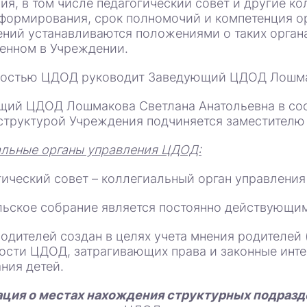
ия, в том числе педагогический совет и другие к
формирования, срок полномочий и компетенция о
ний устанавливаются положениями о таких органа
енном в Учреждении.
ностью ЦДОД руководит Заведующий ЦДОД Лошмак
ий ЦДОД Лошмакова Светлана Анатольевна в соо
структурой Учреждения подчиняется заместителю 
альные органы управления ЦДОД:
гический совет – коллегиальный орган управлени
льское собрание является постоянно действующи
родителей создан в целях учета мнения родителей
ости ЦДОД, затрагивающих права и законные инт
ния детей.
ция о местах нахождения структурных подраз