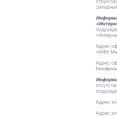
структур
Западный
Информ
«Интерн
подразде
«Интерне
Адрес оф
«МФК Ми
Адрес оф
Минфина
Информа
отсутств
подразде
Адрес э
Адрес э