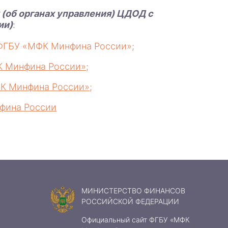
(об органах управления) ЦДОД с
ии)
:
 ФГБУ «МФК Минфина России»;
К Минфина России»
;
К Минфина России»
;
фина России
МИНИСТЕРСТВО ФИНАНСОВ
РОССИЙСКОЙ ФЕДЕРАЦИИ
Официальный сайт ФГБУ «МФК