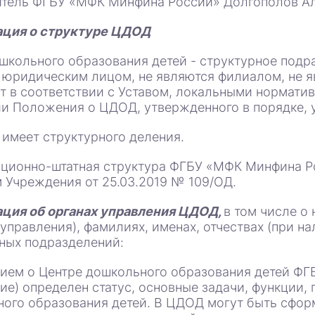
тель ФГБУ «МФК Минфина России» Долгополов Ал
ция о структуре ЦДОД
школьного образования детей - структурное под
 юридическим лицом, не являются филиалом, не 
т в соответствии с Уставом, локальными нормати
и Положения о ЦДОД, утвержденного в порядке, 
имеет структурного деления.
ционно-штатная структура ФГБУ «МФК Минфина Ро
 Учреждения от 25.03.2019 № 109/ОД.
ция об органах управления ЦДОД,
в том числе о
 управления), фамилиях, именах, отчествах (при н
ных подразделений:
ием о Центре дошкольного образования детей ФГ
е) определен статус, основные задачи, функции, 
ого образования детей. В ЦДОД могут быть сфо