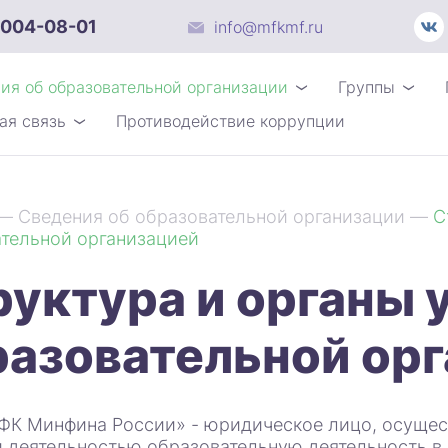
 004-08-01
info@mfkmf.ru
ия об образовательной организации
Группы
ая связь
Противодействие коррупции
—
Сведения об образовательной организации
—
С
тельной организацией
руктура и органы 
разовательной ор
К Минфина России» - юридическое лицо, осущес
 деятельностью образовательную деятельность в 