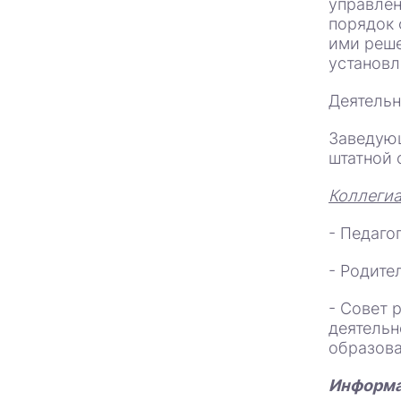
управлен
порядок 
ими реше
установл
Деятель
Заведующ
штатной 
Коллеги
- Педаго
- Родите
- Совет 
деятельн
образова
Информа