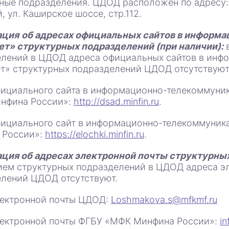
ные подразделения. ЦДОД расположен по адресу: 
, ул. Каширское шоссе, стр.112.
ация
об адресах официальных сайтов в информ
ет» структурных подразделений (при наличии):
в
лений в ЦДОД адреса официальных сайтов в инф
т» структурных подразделений ЦДОД отсутствуют
ициального сайта в информационно-телекоммуни
нфина России»:
http://dsad.minfin.ru
.
ициального сайт в информационно-телекоммуник
 России»:
https://elochki.minfin.ru
.
ция об адресах электронной почты структурных
ием структурных подразделений в ЦДОД адреса э
лений ЦДОД отсутствуют.
лектронной почты ЦДОД:
Loshmakova.s@mfkmf.ru
лектронной почты ФГБУ «МФК Минфина России»:
in