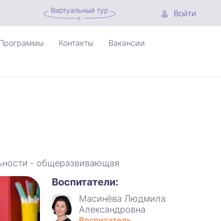
Виртуальный тур
Войти
Программы
Контакты
Вакансии
ельности - общеразвивающая
Воспитатели:
Масинёва Людмила
Александровна
Воспитатель