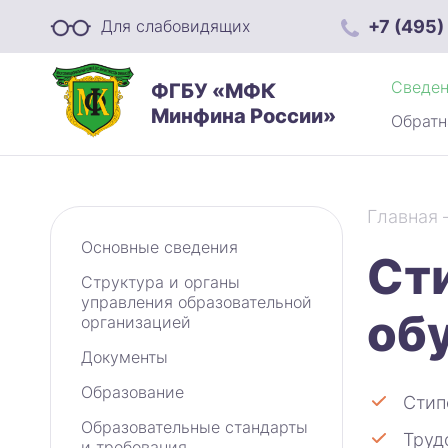
+7 (495)
Для слабовидящих
Сведен
ФГБУ «МФК
Минфина России»
Обратн
Главная
Основные сведения
Ст
Структура и органы
управления образовательной
об
организацией
Документы
Образование
Стип
Образовательные стандарты
Труд
и требования